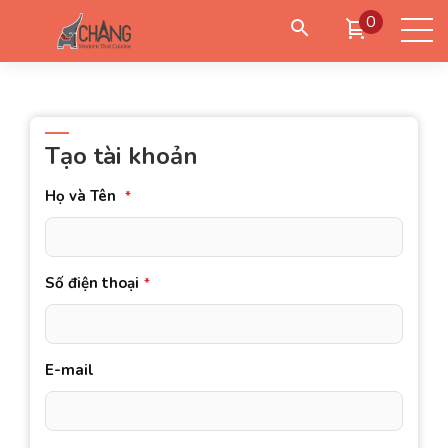
0
Đặt giao hàng
Đặt đến lấy
Đặt bàn
Tạo tài khoản
Họ và Tên
*
Đăng nhập
/
Tạo tài khoản
Số điện thoại
*
E-mail