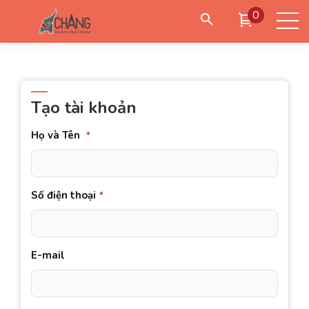
0
Đặt giao hàng
Đặt đến lấy
Đặt bàn
Tạo tài khoản
Họ và Tên
*
Đăng nhập
/
Tạo tài khoản
Số điện thoại
*
E-mail