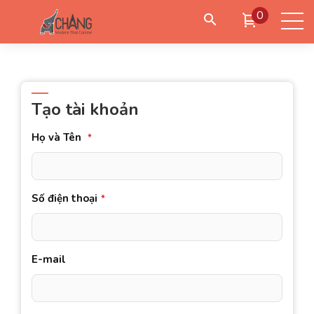
0
Đặt giao hàng
Đặt đến lấy
Đặt bàn
Tạo tài khoản
Họ và Tên
*
Đăng nhập
/
Tạo tài khoản
Số điện thoại
*
E-mail