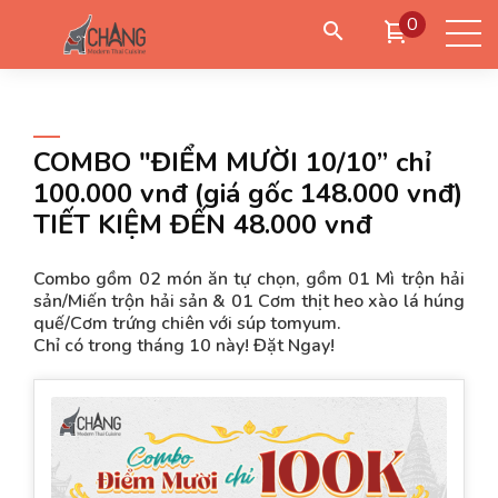
0
Đặt giao hàng
Đặt đến lấy
Đặt bàn
COMBO "ĐIỂM MƯỜI 10/10” chỉ
100.000 vnđ (giá gốc 148.000 vnđ)
TIẾT KIỆM ĐẾN 48.000 vnđ
Đăng nhập
/
Tạo tài khoản
Combo gồm 02 món ăn tự chọn, gồm 01 Mì trộn hải
sản/Miến trộn hải sản & 01 Cơm thịt heo xào lá húng
quế/Cơm trứng chiên với súp tomyum.
Chỉ có trong tháng 10 này! Đặt Ngay!