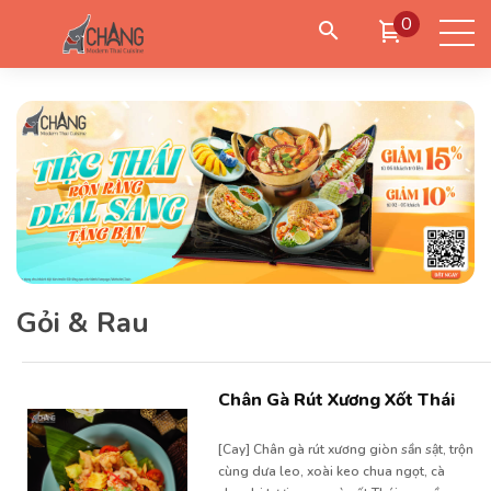
0
Đặt giao hàng
Đặt đến lấy
Đặt bàn
Đăng nhập
/
Tạo tài khoản
Gỏi & Rau
Chân Gà Rút Xương Xốt Thái
[Cay] Chân gà rút xương giòn sần sật, trộn
cùng dưa leo, xoài keo chua ngọt, cà