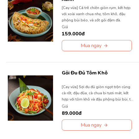
[Cay vừa] Cá trê chiên giòn rụm, kết hợp
với xoài xanh chua nhẹ, tôm khô, đậu
phộng bùi béo, và sốt gỏi đậm đà.
Giá
159.000đ
Mua ngay
Gỏi Đu Đủ Tôm Khô
[Cay vừa] Sợi đu đủ giòn ngọt trộn cùng
cà rốt, đậu đũa, cà chua bi tươi mát, kết
hợp với tôm khô và đậu phộng bùi bùi, tất
cả được trộn đều tay thấm vị nước sốt đậm
Giá
đà cay nồng.
89.000đ
Mua ngay