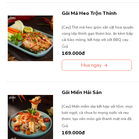
Gỏi Má Heo Trộn Thính
[Cay] Thịt má heo giòn sần sật hòa quyện
cùng lớp thính gạo thơm bùi, ăn kèm bắp
cải bào mỏng, kết hợp với sốt BBQ cay
nồng và chút ớt hiểm đỏ dậy vị.
Giá
169.000đ
Mua ngay
Gỏi Miến Hải Sản
[Cay] Miến mềm dai kết hợp với tôm, mực
tươi ngọt, cà chua bi mọng nước và rau
thơm, tạo nên món gỏi thanh mát mà đầy
hương vị.
Giá
169.000đ