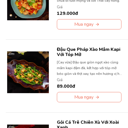
chua bi tươi mọng và sốt Thái cay nồng.
Giá
129.000đ
Mua ngay
Đậu Que Pháp Xào Mắm Kapi
Với Tóp Mỡ
[Cay vừa] Đậu que giòn ngọt xào cùng
mắm kapi đậm đà, kết hợp với tóp mỡ
béo giòn và thịt xay, tạo nên hương vị hài
hòa đầy kích thích.
Giá
89.000đ
Mua ngay
Gỏi Cá Trê Chiên Xù Với Xoài
Xanh