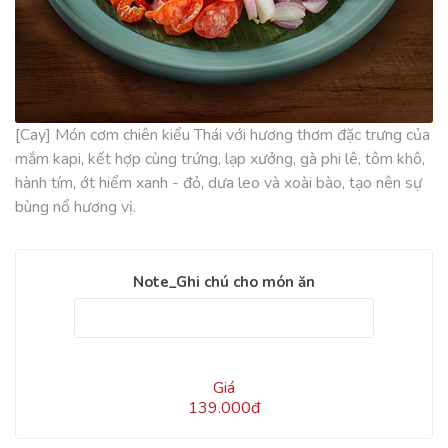
[Cay] Món cơm chiên kiểu Thái với hương thơm đặc trưng của
mắm kapi, kết hợp cùng trứng, lạp xưởng, gà phi lê, tôm khô,
hành tím, ớt hiểm xanh - đỏ, dưa leo và xoài bào, tạo nên sự
bùng nổ hương vị.
Note_Ghi chú cho món ăn
Giá
139.000đ