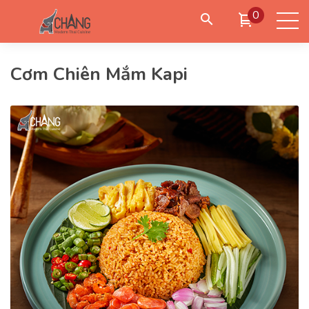
0
Cơm Chiên Mắm Kapi
Đặt giao hàng
Đặt đến lấy
Đặt bàn
Đăng nhập
/
Tạo tài khoản