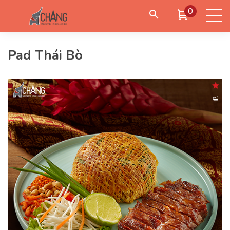
0
Pad Thái Bò
Đặt giao hàng
Đặt đến lấy
Đặt bàn
Đăng nhập
/
Tạo tài khoản