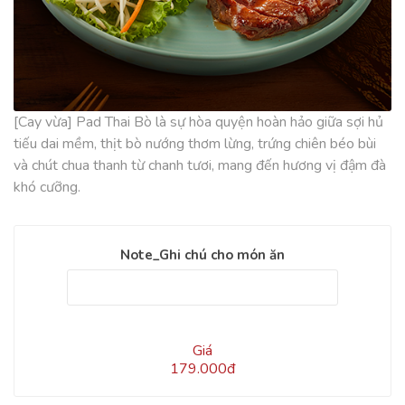
[Cay vừa] Pad Thai Bò là sự hòa quyện hoàn hảo giữa sợi hủ
tiếu dai mềm, thịt bò nướng thơm lừng, trứng chiên béo bùi
và chút chua thanh từ chanh tươi, mang đến hương vị đậm đà
khó cưỡng.
Note_Ghi chú cho món ăn
Giá
179.000đ