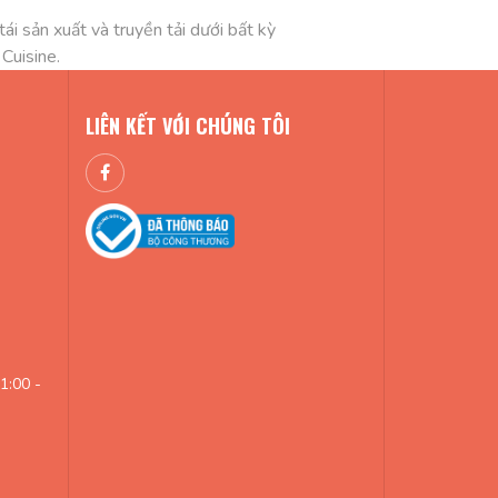
i sản xuất và truyền tải dưới bất kỳ
 Cuisine.
LIÊN KẾT VỚI CHÚNG TÔI
1:00 -