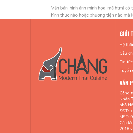
Văn bản, hình ảnh minh họa, mã html có t
hình thức nào hoặc phương tiện nào mà 
GIỚI 
Hệ thố
Câu ch
Tin tức
Tuyển 
VĂN P
Công t
Nhân T
phố Hồ
SĐT: +
MST: 
Cấp lầ
2018 v