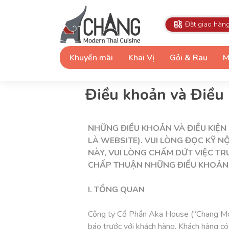
Đặt giao hàn
Khuyến mãi
Khai Vị
Gỏi & Rau
M
Điều khoản và Điều 
NHỮNG ĐIỀU KHOẢN VÀ ĐIỀU KIỆN
LÀ WEBSITE). VUI LÒNG ĐỌC KỸ 
NÀY, VUI LÒNG CHẤM DỨT VIỆC TR
CHẤP THUẬN NHỮNG ĐIỀU KHOẢN V
I. TỔNG QUAN
Công ty Cổ Phần Aka House (“Chang Mode
báo trước với khách hàng. Khách hàng có