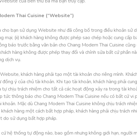
 Website của bên thứ ba mà bạn truy cập.
Modern Thai Cuisine (“Website”)
n cho bạn sử dụng Website như đã công bố trong điều khoản sử dụ
ng mại; (ii) khách hàng không được phép sao chép hoặc cung cấp b
hông báo trước bằng văn bản cho Chang Modern Thai Cuisine cũng
) khách hàng không được phép thay đổi và chỉnh sửa bất cứ phần nà
g dịch vụ.
 Website, khách hàng phải tạo một tài khoản cho riêng mình. Khá
ồng ý của chủ tài khoản. Khi tạo tài khoản, khách hàng phải cung 
tự chịu trách nhiệm cho tất cả các hoạt động xảy ra trong tài kho
ập tức thông báo cho Chang Modern Thai Cuisine nếu có bất cứ vi
i khoản. Mặc dù Chang Modern Thai Cuisine không chịu trách nhi
ủa khách hàng một cách bất hợp pháp, khách hàng phải chịu trách 
t do sử dụng bất hợp pháp.
cứ hệ thống tự động nào, bao gồm nhưng không giới hạn, người má