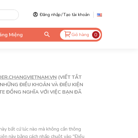
Đăng nhập
/
Tạo tài khoản
áng Miệng
0
Giỏ hàng
R.CHANGVIETNAM.VN
(VIẾT TẮT
 NHỮNG ĐIỀU KHOẢN VÀ ĐIỀU KIỆN
TE ĐỒNG NGHĨA VỚI VIỆC BẠN ĐÃ
này bất cứ lúc nào mà không cần thông
kiện này bằng cách nhấp chuột vào "Điều