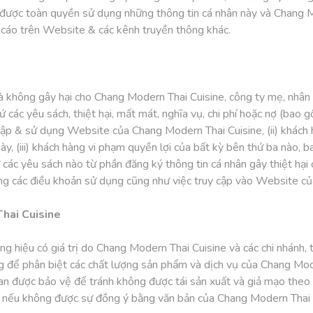
được toàn quyền sử dụng những thông tin cá nhân này và Chang 
 cáo trên Website & các kênh truyền thông khác.
 không gây hại cho Chang Modern Thai Cuisine, công ty mẹ, nhân v
cứ các yêu sách, thiệt hại, mất mát, nghĩa vụ, chi phí hoặc nợ (bao
y cập & sử dụng Website của Chang Modern Thai Cuisine, (ii) khách
y, (iii) khách hàng vi phạm quyền lợi của bất kỳ bên thứ ba nào,
cứ các yêu sách nào từ phần đăng ký thông tin cá nhân gây thiệt hại
g các điều khoản sử dụng cũng như việc truy cập vào Website của
Thai Cuisine
 hiệu có giá trị do Chang Modern Thai Cuisine và các chi nhánh,
 để phân biệt các chất lượng sản phẩm và dịch vụ của Chang Mo
uan được bảo vệ để tránh không được tái sản xuất và giả mạo theo 
o nếu không được sự đồng ý bằng văn bản của Chang Modern Thai 