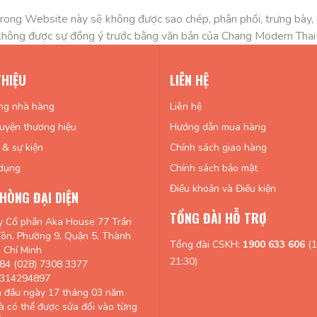
rong Website này sẽ không được sao chép, phân phối, trưng bày, tá
không được sự đồng ý trước bằng văn bản của Chang Modern Thai
THIỆU
LIÊN HỆ
ng nhà hàng
Liên hệ
uyện thương hiệu
Hướng dẫn mua hàng
 & sự kiện
Chính sách giao hàng
dụng
Chính sách bảo mật
Điều khoản và Điều kiện
HÒNG ĐẠI DIỆN
TỔNG ĐÀI HỖ TRỢ
y Cổ phần Aka House 77 Trần
ôn, Phường 9, Quận 5, Thành
Tổng đài CSKH:
1900 633 606
(1
 Chí Minh
21:30)
84 (028) 7308 3377
0314294897
n đầu ngày 17 tháng 03 năm
à có thể được sửa đổi vào từng