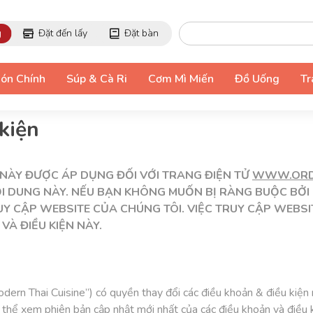
g
Đặt đến lấy
Đặt bàn
ón Chính
Súp & Cà Ri
Cơm Mì Miến
Đồ Uống
Tr
kiện
 NÀY ĐƯỢC ÁP DỤNG ĐỐI VỚI TRANG ĐIỆN TỬ
WWW.ORDE
NỘI DUNG NÀY. NẾU BẠN KHÔNG MUỐN BỊ RÀNG BUỘC BỞI
UY CẬP WEBSITE CỦA CHÚNG TÔI. VIỆC TRUY CẬP WEBSI
À ĐIỀU KIỆN NÀY.
rn Thai Cuisine”) có quyền thay đổi các điều khoản & điều kiện 
 thể xem phiên bản cập nhật mới nhất của các điều khoản và điều 