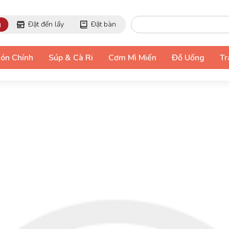
g
Đặt đến lấy
Đặt bàn
ón Chính
Súp & Cà Ri
Cơm Mì Miến
Đồ Uống
Tr