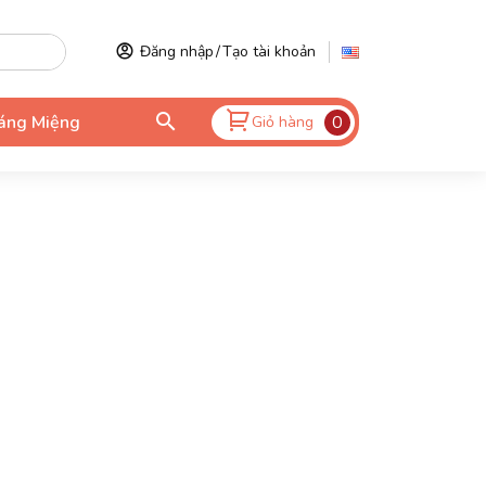
Đăng nhập
/
Tạo tài khoản
áng Miệng
0
Giỏ hàng