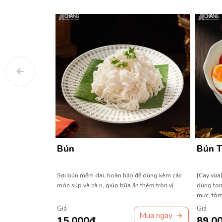
ô
Bún
Bún 
trộn cùng cà rốt,
Sợi bún mềm dai, hoàn hảo để dùng kèm các
[Cay vừa
kết hợp với tôm khô
món súp và cà ri, giúp bữa ăn thêm tròn vị.
dùng tom
ược trộn đều tay
mực, tôm
nồng.
giòn.
Giá
Giá
Mua ngay
Mua ngay
15.000đ
89.0