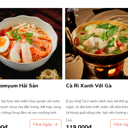
Tomyum Hải Sản
Cà Ri Xanh Với Gà
] Sợi bún dai mềm hòa quyện với nước
[Cay nhẹ] Cà ri xanh sánh mịn với thịt
yum chua cay đặc trưng, kết hợp cùng
ngọt, cà dĩa tươi mát, nước cốt dừa bé
, trứng lòng đào và rau muống tươi
lá húng quế nồng nàn, tạo nên hương vị
tế đầy quyến rũ.
Giá
Mua ngay
Mua ng
00đ
119.000đ