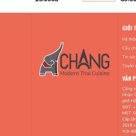
GIỚI 
Hệ thố
Câu ch
Tin tức
Tuyển 
VĂN P
Công t
Nhân T
phố Hồ
SĐT: +
MST: 
Cấp lầ
2018 v
thời đi