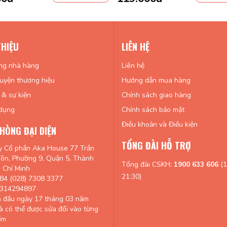
THIỆU
LIÊN HỆ
ng nhà hàng
Liên hệ
uyện thương hiệu
Hướng dẫn mua hàng
 & sự kiện
Chính sách giao hàng
dụng
Chính sách bảo mật
Điều khoản và Điều kiện
HÒNG ĐẠI DIỆN
TỔNG ĐÀI HỖ TRỢ
y Cổ phần Aka House 77 Trần
ôn, Phường 9, Quận 5, Thành
Tổng đài CSKH:
1900 633 606
(1
 Chí Minh
21:30)
84 (028) 7308 3377
0314294897
n đầu ngày 17 tháng 03 năm
à có thể được sửa đổi vào từng
ểm