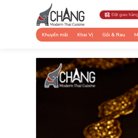
Đặt giao hàn
Khuyến mãi
Khai Vị
Gỏi & Rau
M