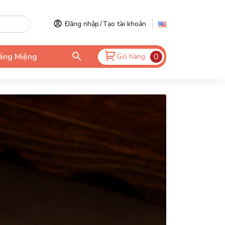
Đăng nhập
/
Tạo tài khoản
áng Miệng
0
Giỏ hàng