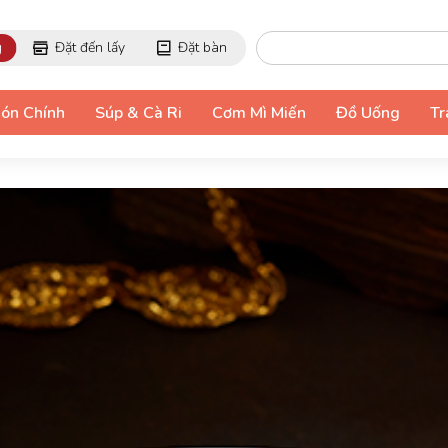
g
Đặt đến lấy
Đặt bàn
ón Chính
Súp & Cà Ri
Cơm Mì Miến
Đồ Uống
Tr