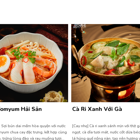
Tomyum Hải Sản
Cà Ri Xanh Với Gà
] Sợi bún dai mềm hòa quyện với nước
[Cay nhẹ] Cà ri xanh sánh mịn với thịt
yum chua cay đặc trưng, kết hợp cùng
ngọt, cà dĩa tươi mát, nước cốt dừa bé
, trứng lòng đào và rau muống tươi
lá húng quế nồng nàn, tạo nên hương vị