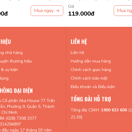
tế đầy quyến rũ.
Giá
Mua ngay
Mua ng
00đ
119.000đ
THIỆU
LIÊN HỆ
ng nhà hàng
Liên hệ
uyện thương hiệu
Hướng dẫn mua hàng
 & sự kiện
Chính sách giao hàng
dụng
Chính sách bảo mật
Điều khoản và Điều kiện
HÒNG ĐẠI DIỆN
TỔNG ĐÀI HỖ TRỢ
y Cổ phần Aka House 77 Trần
ôn, Phường 9, Quận 5, Thành
Tổng đài CSKH:
1900 633 606
(1
 Chí Minh
21:30)
84 (028) 7308 3377
0314294897
n đầu ngày 17 tháng 03 năm