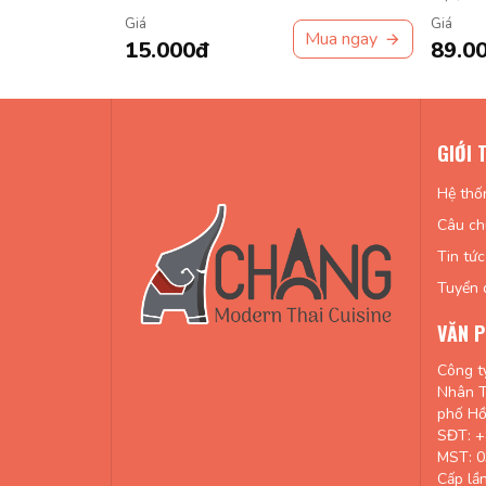
nồng.
giòn.
Giá
Giá
Mua ngay
Mua ngay
15.000đ
89.0
GIỚI 
Hệ thố
Câu ch
Tin tức
Tuyển 
VĂN P
Công t
Nhân T
phố Hồ
SĐT: +
MST: 
Cấp lầ