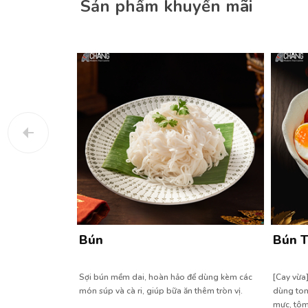
Sản phẩm khuyến mãi
ô
Bún
Bún 
trộn cùng cà rốt,
Sợi bún mềm dai, hoàn hảo để dùng kèm các
[Cay vừa
kết hợp với tôm khô
món súp và cà ri, giúp bữa ăn thêm tròn vị.
dùng tom
ược trộn đều tay
mực, tôm